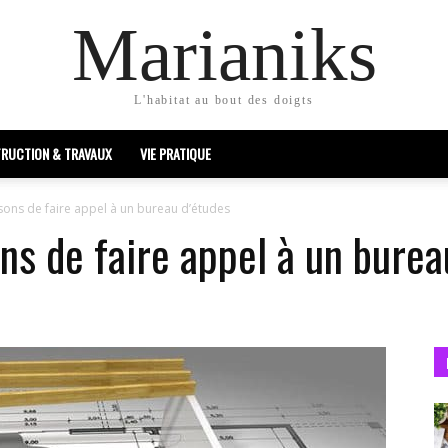
Marianiks
L'habitat au bout des doigts
RUCTION & TRAVAUX
VIE PRATIQUE
isons de faire appel à un bureau d’études
ons de faire appel à un burea