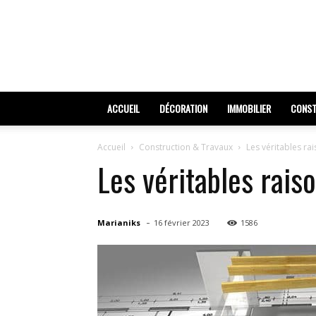
ACCUEIL
DÉCORATION
IMMOBILIER
CONST
Accueil
Construction & Travaux
Les véritables ra
Les véritables rais
-
Marianiks
16 février 2023
1586